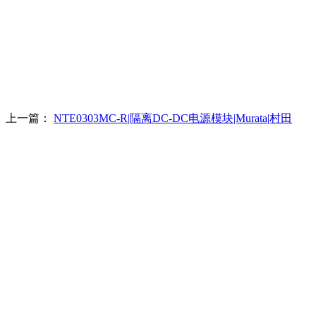
上一篇：
NTE0303MC-R|隔离DC-DC电源模块|Murata|村田