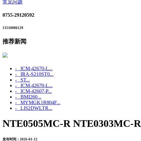
常见问题
0755-29120592
13510086129
推荐新闻
- ICM‑42670‑L...
- IRA-S210ST0...
- ST...
- ICM‑42670‑L...
- ICM‑42607‑P...
- BMI260...
- MYMGK1R804F...
- LIS2DWLTR...
NTE0505MC-R NTE0303MC-R
发布时间：2026-01-12