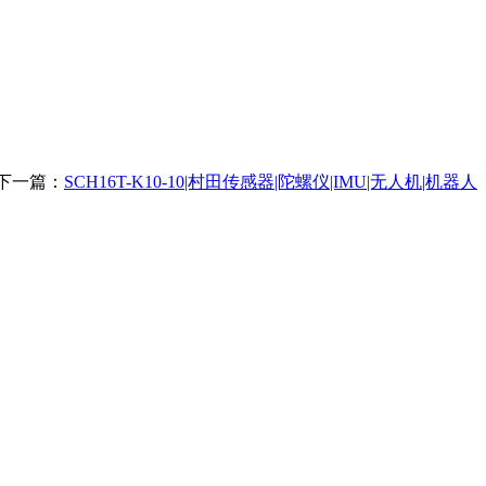
下一篇：
SCH16T-K10-10|村田传感器|陀螺仪|IMU|无人机|机器人