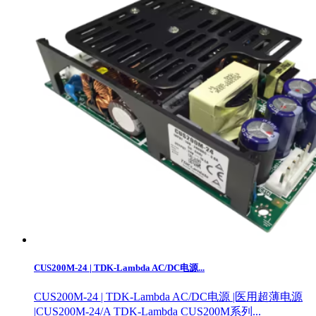
CUS200M-24 | TDK-Lambda AC/DC电源...
CUS200M-24 | TDK-Lambda AC/DC电源 |医用超薄电源
|CUS200M-24/A TDK-Lambda CUS200M系列...