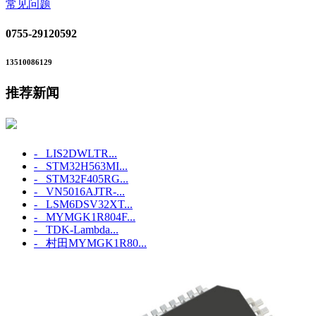
常见问题
0755-29120592
13510086129
推荐新闻
- LIS2DWLTR...
- STM32H563MI...
- STM32F405RG...
- VN5016AJTR-...
- LSM6DSV32XT...
- MYMGK1R804F...
- TDK-Lambda...
- 村田MYMGK1R80...