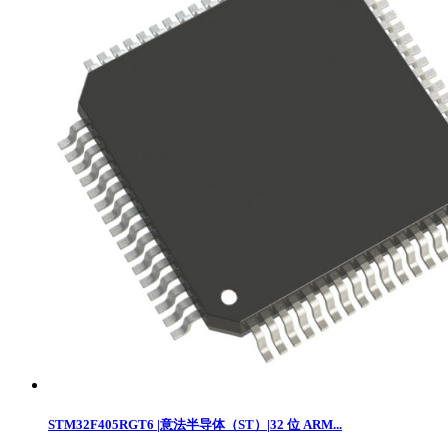
‌STM32F405RGT6 |意法半导体（ST）|32 位 ARM...