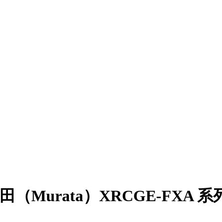
是村田（Murata）XRCGE‑FXA