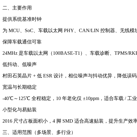
二、主要作用
提供系统基准时钟
为 MCU、SoC、车载以太网 PHY、CAN/LIN 控制器、无线
保障车载通信可靠
24MHz 是车载以太网（100BASE‑T1）、车载诊断、TPM
低抖动、低噪声
村田石英晶片 + 低 ESR 设计，相位噪声与抖动优异，降低
宽温与长期稳定
‑40℃～125℃ 全程稳定，10 年老化仅 ±10ppm，适合车载 / 
小型化与易贴装
2016 尺寸占板面积小，4 脚 SMD 适合高速贴装，提升生产
三、适用范围（多场景、多行业）