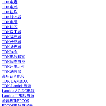
TDK电容
TDK电感
TDK磁珠
TDK蜂鸣器
TDK电阻
TDK磁芯
TDK双工器
TDK隔离器
TDK传感器
TDK扬声器
TDK线圈
TDK电波暗室
TDK固态电池
TDK压电元件
TDK滤波器
高压贴片电容
TDK-LAMBDA
TDK-Lambda电源
Lambda AC-DC电源
Lambda 可编程电源
爱普科斯EPCOS
EPCOS电解电容器