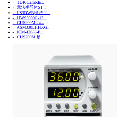
- TDK-Lambda...
- 意法半导体ST...
- IIS3DWB|意法半...
- HWS3000G-13...
- CUS200M-24...
- ASM330LHHXG...
- ICM‑42688‑P...
- CUS200M 是...