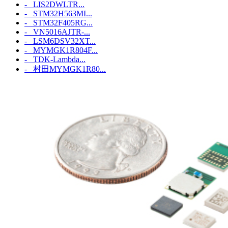
- LIS2DWLTR...
- STM32H563MI...
- STM32F405RG...
- VN5016AJTR-...
- LSM6DSV32XT...
- MYMGK1R804F...
- TDK-Lambda...
- 村田MYMGK1R80...