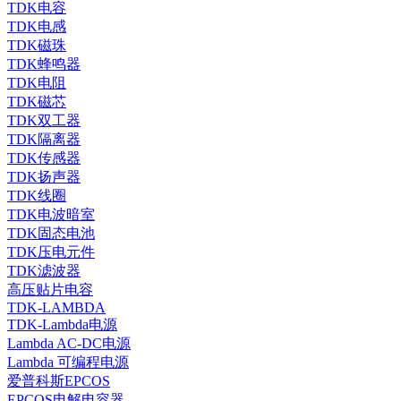
TDK电容
TDK电感
TDK磁珠
TDK蜂鸣器
TDK电阻
TDK磁芯
TDK双工器
TDK隔离器
TDK传感器
TDK扬声器
TDK线圈
TDK电波暗室
TDK固态电池
TDK压电元件
TDK滤波器
高压贴片电容
TDK-LAMBDA
TDK-Lambda电源
Lambda AC-DC电源
Lambda 可编程电源
爱普科斯EPCOS
EPCOS电解电容器