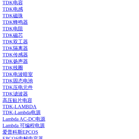
TDK电容
TDK电感
TDK磁珠
TDK蜂鸣器
TDK电阻
TDK磁芯
TDK双工器
TDK隔离器
TDK传感器
TDK扬声器
TDK线圈
TDK电波暗室
TDK固态电池
TDK压电元件
TDK滤波器
高压贴片电容
TDK-LAMBDA
TDK-Lambda电源
Lambda AC-DC电源
Lambda 可编程电源
爱普科斯EPCOS
EPCOS电解电容器