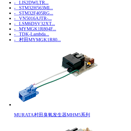
- LIS2DWLTR...
- STM32H563MI...
- STM32F405RG...
- VN5016AJTR-...
- LSM6DSV32XT...
- MYMGK1R804F...
- TDK-Lambda...
- 村田MYMGK1R80...
MURATA村田臭氧发生器MHM5系列