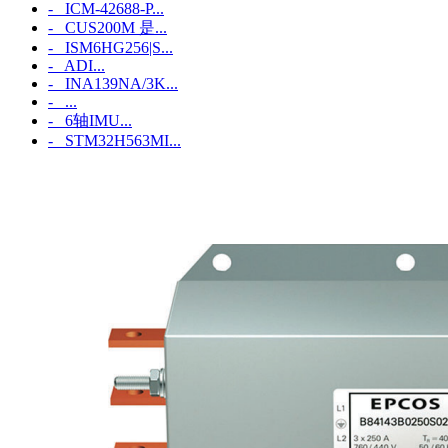
- ICM‑42688‑P...
- CUS200M 是...
- ISM6HG256|S...
- ADI...
- INA139NA/3K...
- ...
- 6轴IMU...
- STM32H563MI...