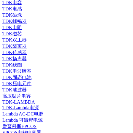
TDK电容
TDK电感
TDK磁珠
TDK蜂鸣器
TDK电阻
TDK磁芯
TDK双工器
TDK隔离器
TDK传感器
TDK扬声器
TDK线圈
TDK电波暗室
TDK固态电池
TDK压电元件
TDK滤波器
高压贴片电容
TDK-LAMBDA
TDK-Lambda电源
Lambda AC-DC电源
Lambda 可编程电源
爱普科斯EPCOS
EPCOS电解电容器