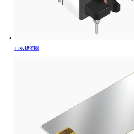
TDK扼流圈