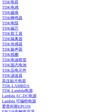
TDK电容
TDK电感
TDK磁珠
TDK蜂鸣器
TDK电阻
TDK磁芯
TDK双工器
TDK隔离器
TDK传感器
TDK扬声器
TDK线圈
TDK电波暗室
TDK固态电池
TDK压电元件
TDK滤波器
高压贴片电容
TDK-LAMBDA
TDK-Lambda电源
Lambda AC-DC电源
Lambda 可编程电源
爱普科斯EPCOS
EPCOS电解电容器