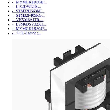
- MYMGK1R804F...
- LIS2DWLTR...
- STM32H563MI...
- STM32F405RG...
- VN5016AJTR-...
- LSM6DSV32XT...
- MYMGK1R804F...
- TDK-Lambda...