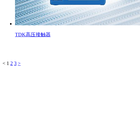
TDK高压接触器
<
1
2
3
>