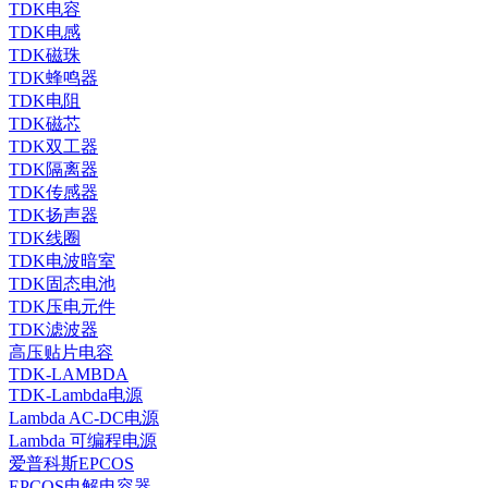
TDK电容
TDK电感
TDK磁珠
TDK蜂鸣器
TDK电阻
TDK磁芯
TDK双工器
TDK隔离器
TDK传感器
TDK扬声器
TDK线圈
TDK电波暗室
TDK固态电池
TDK压电元件
TDK滤波器
高压贴片电容
TDK-LAMBDA
TDK-Lambda电源
Lambda AC-DC电源
Lambda 可编程电源
爱普科斯EPCOS
EPCOS电解电容器