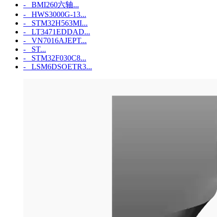
- BMI260六轴...
- HWS3000G-13...
- STM32H563MI...
- LT3471EDDAD...
- VN7016AJEPT...
- ST...
- STM32F030C8...
- LSM6DSOETR3...