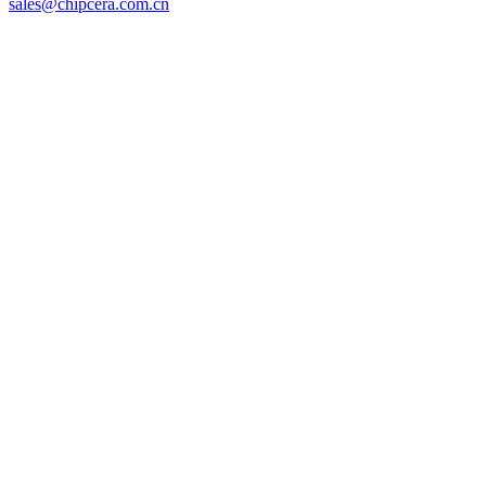
sales@chipcera.com.cn