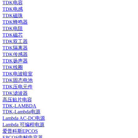
TDK电容
TDK电感
TDK磁珠
TDK蜂鸣器
TDK电阻
TDK磁芯
TDK双工器
TDK隔离器
TDK传感器
TDK扬声器
TDK线圈
TDK电波暗室
TDK固态电池
TDK压电元件
TDK滤波器
高压贴片电容
TDK-LAMBDA
TDK-Lambda电源
Lambda AC-DC电源
Lambda 可编程电源
爱普科斯EPCOS
EPCOS电解电容器