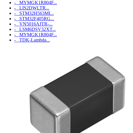
- MYMGK1R804F...
- LIS2DWLTR...
- STM32H563MI...
- STM32F405RG...
- VN5016AJTR-...
- LSM6DSV32XT...
- MYMGK1R804F...
- TDK-Lambda...