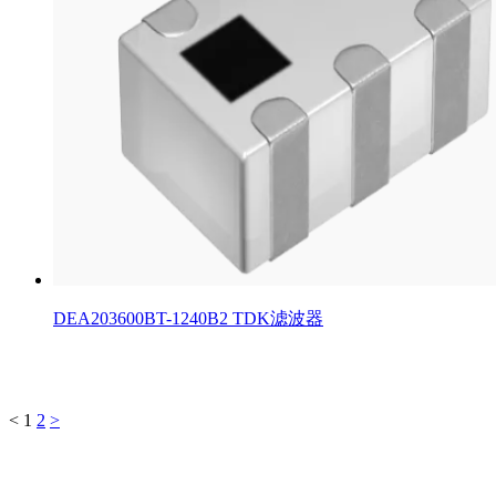
DEA203600BT-1240B2 TDK滤波器
<
1
2
>